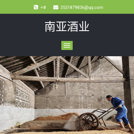
+#
3531879836@qq.com
南亚酒业
Toggle
navigation