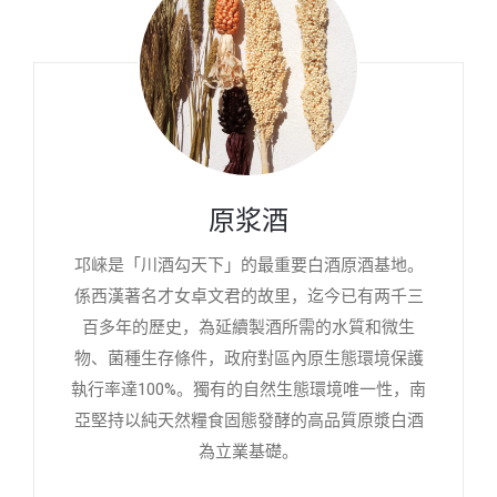
原浆酒
邛崍是「川酒勾天下」的最重要白酒原酒基地。
係西漢著名才女卓文君的故里，迄今已有两千三
百多年的歷史，為延續製酒所需的水質和微生
物、菌種生存條件，政府對區內原生態環境保護
執行率達100%。獨有的自然生態環境唯一性，南
亞堅持以純天然糧食固態發酵的高品質原漿白酒
為立業基礎。