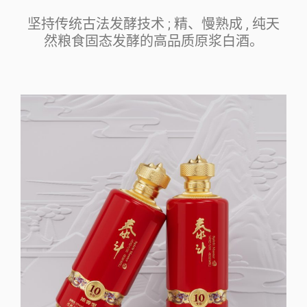
坚持传统古法发酵技术 ; 精、慢熟成 , 纯天
然粮食固态发酵的高品质原浆白酒。