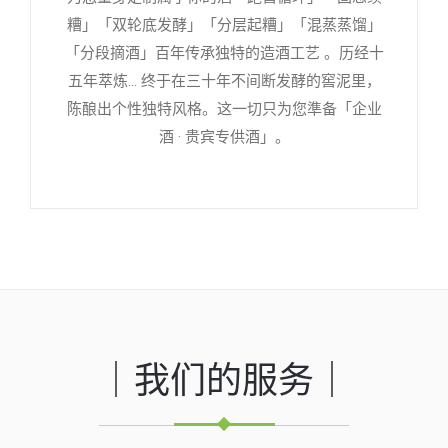
糟」「双轮底发酵」「分层起糟」「混蒸蒸馏」
「分段摘酒」百年传承独特的造酒工艺 。历经十
五年萃炼... 终于在三十年不间断发酵的窖泥里，
陈酿出个性独特风格。这一切只为您準备「企业
酒 · 贵宾专供酒」。
｜我们的服务｜